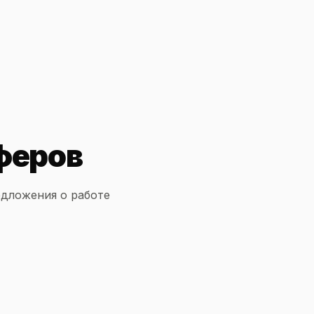
феров
едложения о работе